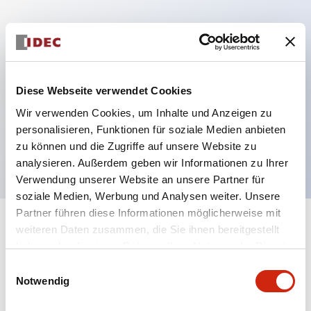
Hauptmerkmale
Mehrfachbefestigung möglich
Diese Webseite verwendet Cookies
Der schlüsselsichere Selektorschalter verwendet
Wir verwenden Cookies, um Inhalte und Anzeigen zu
eine hochsichere Stiftzuhaltungsstruktur
personalisieren, Funktionen für soziale Medien anbieten
Schutzart IP65 (IEC60529)
zu können und die Zugriffe auf unsere Website zu
analysieren. Außerdem geben wir Informationen zu Ihrer
Verwendung unserer Website an unsere Partner für
soziale Medien, Werbung und Analysen weiter. Unsere
Partner führen diese Informationen möglicherweise mit
+
weiteren Daten zusammen, die Sie ihnen bereitgestellt
Spezifikationen
Alle erweitern
haben oder die sie im Rahmen Ihrer Nutzung der Dienste
gesammelt haben.
Aesthetic Specifications
Einwilligungsauswahl
Notwendig
Electrical Specifications (rated illuminated