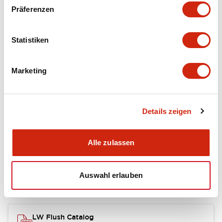
portion)
Präferenzen
Environmental Specifications
Statistiken
Mechanical Specifications
Marketing
Mounting and Installation Specifications
Details zeigen
Dokumente und Dateien
Alle zulassen
Auswahl erlauben
Kataloge & Broschüren
Genehmigungen & Standards
LW Flush Catalog