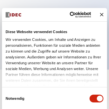
Hauptmerkmale
Mehrfachbefestigung möglich
Diese Webseite verwendet Cookies
Der schlüsselsichere Selektorschalter verwendet
Wir verwenden Cookies, um Inhalte und Anzeigen zu
eine hochsichere Stiftzuhaltungsstruktur
personalisieren, Funktionen für soziale Medien anbieten
Schutzart IP65 (IEC60529)
zu können und die Zugriffe auf unsere Website zu
analysieren. Außerdem geben wir Informationen zu Ihrer
Verwendung unserer Website an unsere Partner für
soziale Medien, Werbung und Analysen weiter. Unsere
Partner führen diese Informationen möglicherweise mit
+
weiteren Daten zusammen, die Sie ihnen bereitgestellt
Spezifikationen
Alle erweitern
haben oder die sie im Rahmen Ihrer Nutzung der Dienste
gesammelt haben.
Aesthetic Specifications
Einwilligungsauswahl
Notwendig
Electrical Specifications (rated illuminated