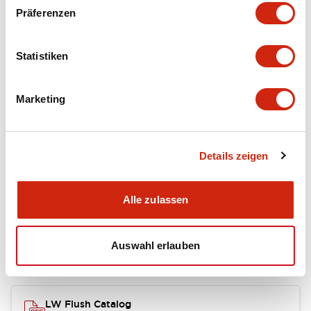
portion)
Präferenzen
Environmental Specifications
Statistiken
Mechanical Specifications
Marketing
Mounting and Installation Specifications
Details zeigen
Dokumente und Dateien
Alle zulassen
Auswahl erlauben
Kataloge & Broschüren
Genehmigungen & Standards
LW Flush Catalog