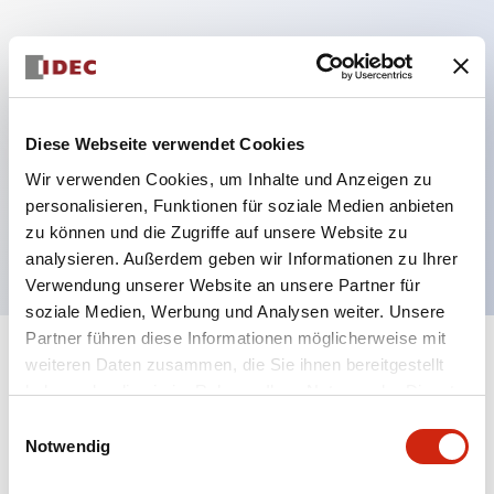
Hauptmerkmale
Mehrfachbefestigung möglich
Diese Webseite verwendet Cookies
Der schlüsselsichere Selektorschalter verwendet
Wir verwenden Cookies, um Inhalte und Anzeigen zu
eine hochsichere Stiftzuhaltungsstruktur
personalisieren, Funktionen für soziale Medien anbieten
Schutzart IP65 (IEC60529)
zu können und die Zugriffe auf unsere Website zu
analysieren. Außerdem geben wir Informationen zu Ihrer
Verwendung unserer Website an unsere Partner für
soziale Medien, Werbung und Analysen weiter. Unsere
Partner führen diese Informationen möglicherweise mit
+
weiteren Daten zusammen, die Sie ihnen bereitgestellt
Spezifikationen
Alle erweitern
haben oder die sie im Rahmen Ihrer Nutzung der Dienste
gesammelt haben.
Aesthetic Specifications
Einwilligungsauswahl
Notwendig
Electrical Specifications (rated illuminated