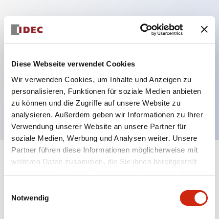
Hauptmerkmale
Mehrfachbefestigung möglich
Diese Webseite verwendet Cookies
Der schlüsselsichere Selektorschalter verwendet
Wir verwenden Cookies, um Inhalte und Anzeigen zu
eine hochsichere Stiftzuhaltungsstruktur
personalisieren, Funktionen für soziale Medien anbieten
Schutzart IP65 (IEC60529)
zu können und die Zugriffe auf unsere Website zu
analysieren. Außerdem geben wir Informationen zu Ihrer
Verwendung unserer Website an unsere Partner für
soziale Medien, Werbung und Analysen weiter. Unsere
Partner führen diese Informationen möglicherweise mit
+
weiteren Daten zusammen, die Sie ihnen bereitgestellt
Spezifikationen
Alle erweitern
haben oder die sie im Rahmen Ihrer Nutzung der Dienste
gesammelt haben.
Aesthetic Specifications
Einwilligungsauswahl
Notwendig
Electrical Specifications (rated illuminated