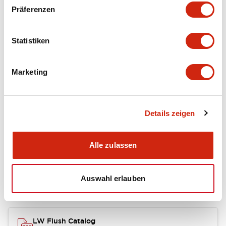
portion)
Präferenzen
Environmental Specifications
Statistiken
Mechanical Specifications
Marketing
Mounting and Installation Specifications
Details zeigen
Dokumente und Dateien
Alle zulassen
Auswahl erlauben
Kataloge & Broschüren
CAD-Dateien
Genehmigungen & S
LW Flush Catalog