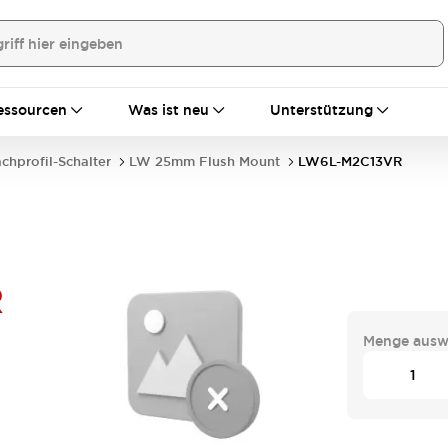
essourcen
Was ist neu
Unterstützung
achprofil-Schalter
LW 25mm Flush Mount
LW6L-M2C13VR
R
Menge ausw