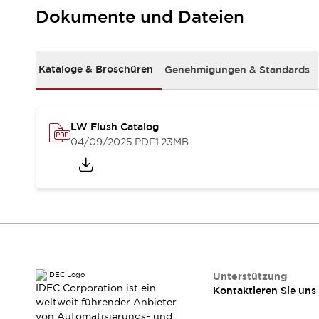
RFID-Authentifizierung
Dokumente und Dateien
Sicherheitslösungen
IDEC-Sicherheitskonzept
Kollaborative Sicherheit (Sicherheit 2.0)
Kataloge & Broschüren
Genehmigungen & Standards
Sicherheitsrelevante Gesetze und Normen
Sicherheitsausrüstung-Kurs
Entdecken Sie alles
Entdecken Sie alles
LW Flush Catalog
Ressourcen
04/09/2025
.PDF
1.23MB
CAD Files
Standardgeprüfte Produkte
Literatur
Webinar
Presse
Videothek
Software-Updates
Konformitätsdokumente
Schwachstellenberichte
Auswahlwerkzeuge
Unterstützung
IDEC Corporation ist ein
Kontaktieren Sie uns
Was ist neu
weltweit führender Anbieter
Blog
von Automatisierungs- und