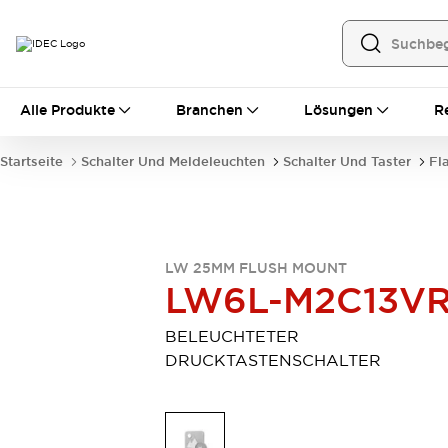
Alle Produkte
Alle Produkte
Branchen
Lösungen
R
Automatisierung
Bedienerschnittstellen
Startseite
Schalter Und Meldeleuchten
Schalter Und Taster
Fl
Industrie-Ethernet-Geräte
Speicherprogrammierbare Steuerung (SPS)
Entdecken Sie alles
Sensoren
Automatische Identifizierung
LW 25MM FLUSH MOUNT
LW6L-M2C13V
Sensoren/Erfassung
Entdecken Sie alles
Industriekomponenten
BELEUCHTETER
LED-Meldeleuchten
Leitungsschutzgeräte
DRUCKTASTENSCHALTER
Relais und Zeitrelais
Stromversorgungen
Verbindungsgeräte
Entdecken Sie alles
Mobilitätslösungen
Motorunterstützung