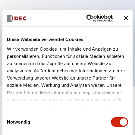
Hauptmerkmale
Mehrfachbefestigung möglich
Diese Webseite verwendet Cookies
Der schlüsselsichere Selektorschalter verwendet
Wir verwenden Cookies, um Inhalte und Anzeigen zu
eine hochsichere Stiftzuhaltungsstruktur
personalisieren, Funktionen für soziale Medien anbieten
Schutzart IP65 (IEC60529)
zu können und die Zugriffe auf unsere Website zu
analysieren. Außerdem geben wir Informationen zu Ihrer
Verwendung unserer Website an unsere Partner für
soziale Medien, Werbung und Analysen weiter. Unsere
Partner führen diese Informationen möglicherweise mit
+
weiteren Daten zusammen, die Sie ihnen bereitgestellt
Spezifikationen
Alle erweitern
haben oder die sie im Rahmen Ihrer Nutzung der Dienste
gesammelt haben.
Aesthetic Specifications
Einwilligungsauswahl
Notwendig
Electrical Specifications (rated illuminated