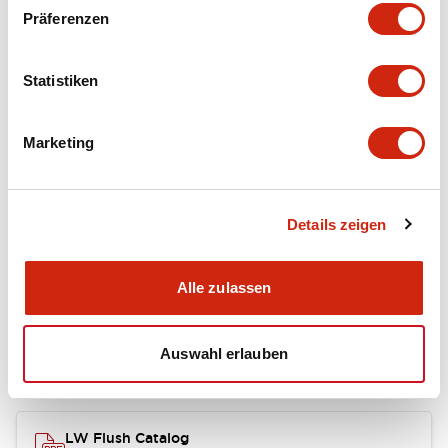
portion)
Präferenzen
Environmental Specifications
Statistiken
Mechanical Specifications
Marketing
Mounting and Installation Specifications
Details zeigen
Dokumente und Dateien
Alle zulassen
Auswahl erlauben
Kataloge & Broschüren
Genehmigungen & Standards
LW Flush Catalog