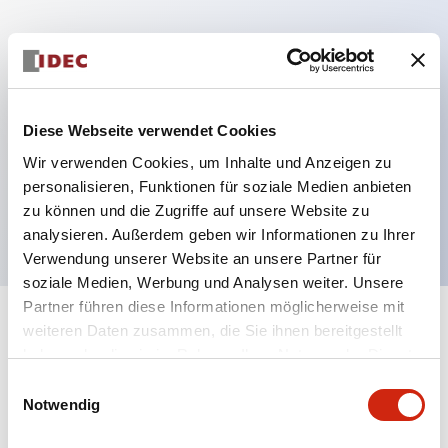
Hauptmerkmale
Mehrfachbefestigung möglich
Diese Webseite verwendet Cookies
Der schlüsselsichere Selektorschalter verwendet
Wir verwenden Cookies, um Inhalte und Anzeigen zu
eine hochsichere Stiftzuhaltungsstruktur
personalisieren, Funktionen für soziale Medien anbieten
Schutzart IP65 (IEC60529)
zu können und die Zugriffe auf unsere Website zu
analysieren. Außerdem geben wir Informationen zu Ihrer
Verwendung unserer Website an unsere Partner für
soziale Medien, Werbung und Analysen weiter. Unsere
Partner führen diese Informationen möglicherweise mit
+
weiteren Daten zusammen, die Sie ihnen bereitgestellt
Spezifikationen
Alle erweitern
haben oder die sie im Rahmen Ihrer Nutzung der Dienste
gesammelt haben.
Aesthetic Specifications
Einwilligungsauswahl
Notwendig
Electrical Specifications (rated illuminated