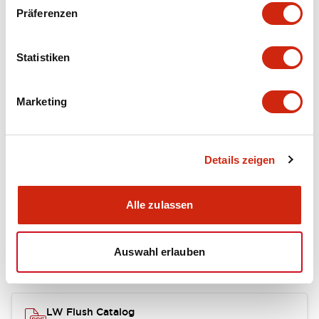
portion)
Präferenzen
Environmental Specifications
Statistiken
Mechanical Specifications
Marketing
Mounting and Installation Specifications
Details zeigen
Dokumente und Dateien
Alle zulassen
Auswahl erlauben
Kataloge & Broschüren
Genehmigungen & Standards
LW Flush Catalog