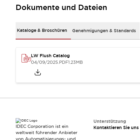
RFID-Authentifizierung
Dokumente und Dateien
Sicherheitslösungen
IDEC-Sicherheitskonzept
Kollaborative Sicherheit (Sicherheit 2.0)
Kataloge & Broschüren
Genehmigungen & Standards
Sicherheitsrelevante Gesetze und Normen
Sicherheitsausrüstung-Kurs
Entdecken Sie alles
Entdecken Sie alles
LW Flush Catalog
Ressourcen
04/09/2025
.PDF
1.23MB
CAD Files
Standardgeprüfte Produkte
Literatur
Webinar
Presse
Videothek
Software-Updates
Konformitätsdokumente
Schwachstellenberichte
Auswahlwerkzeuge
Unterstützung
IDEC Corporation ist ein
Kontaktieren Sie uns
Was ist neu
weltweit führender Anbieter
Blog
von Automatisierungs- und