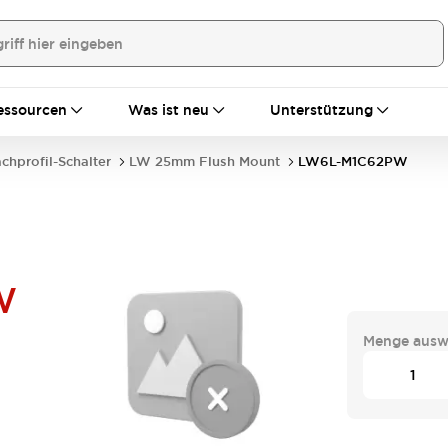
essourcen
Was ist neu
Unterstützung
achprofil-Schalter
LW 25mm Flush Mount
LW6L-M1C62PW
W
Menge ausw