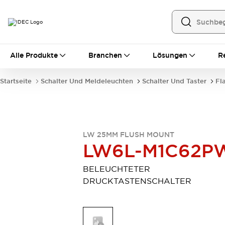
Alle Produkte
Alle Produkte
Branchen
Lösungen
R
Automatisierung
Bedienerschnittstellen
Startseite
Schalter Und Meldeleuchten
Schalter Und Taster
Fl
Industrie-Ethernet-Geräte
Speicherprogrammierbare Steuerung (SPS)
Entdecken Sie alles
Sensoren
Automatische Identifizierung
LW 25MM FLUSH MOUNT
LW6L-M1C62P
Sensoren/Erfassung
Entdecken Sie alles
Industriekomponenten
BELEUCHTETER
LED-Meldeleuchten
Leitungsschutzgeräte
DRUCKTASTENSCHALTER
Relais und Zeitrelais
Stromversorgungen
Verbindungsgeräte
Entdecken Sie alles
Mobilitätslösungen
Motorunterstützung