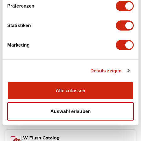
portion)
Präferenzen
Environmental Specifications
Statistiken
Mechanical Specifications
Marketing
Mounting and Installation Specifications
Details zeigen
Dokumente und Dateien
Alle zulassen
Auswahl erlauben
Kataloge & Broschüren
Genehmigungen & Standards
LW Flush Catalog