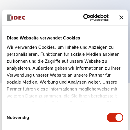
Hauptmerkmale
Mehrfachbefestigung möglich
Diese Webseite verwendet Cookies
Der schlüsselsichere Selektorschalter verwendet
Wir verwenden Cookies, um Inhalte und Anzeigen zu
eine hochsichere Stiftzuhaltungsstruktur
personalisieren, Funktionen für soziale Medien anbieten
Schutzart IP65 (IEC60529)
zu können und die Zugriffe auf unsere Website zu
analysieren. Außerdem geben wir Informationen zu Ihrer
Verwendung unserer Website an unsere Partner für
soziale Medien, Werbung und Analysen weiter. Unsere
Partner führen diese Informationen möglicherweise mit
+
weiteren Daten zusammen, die Sie ihnen bereitgestellt
Spezifikationen
Alle erweitern
haben oder die sie im Rahmen Ihrer Nutzung der Dienste
gesammelt haben.
Aesthetic Specifications
Einwilligungsauswahl
Notwendig
Electrical Specifications (rated illuminated