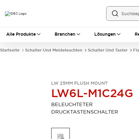
Alle Produkte
Alle Produkte
Branchen
Lösungen
R
Automatisierung
Bedienerschnittstellen
Startseite
Schalter Und Meldeleuchten
Schalter Und Taster
Fl
Industrie-Ethernet-Geräte
Speicherprogrammierbare Steuerung (SPS)
Entdecken Sie alles
Sensoren
Automatische Identifizierung
LW 25MM FLUSH MOUNT
LW6L-M1C24G
Sensoren/Erfassung
Entdecken Sie alles
Industriekomponenten
BELEUCHTETER
LED-Meldeleuchten
Leitungsschutzgeräte
DRUCKTASTENSCHALTER
Relais und Zeitrelais
Stromversorgungen
Verbindungsgeräte
Entdecken Sie alles
Mobilitätslösungen
Motorunterstützung