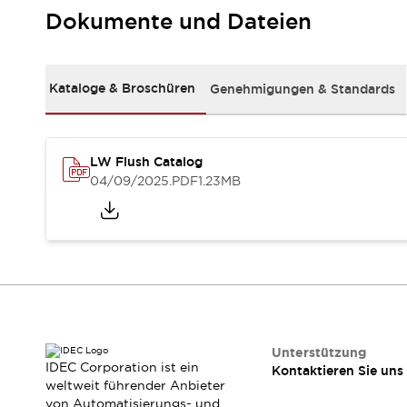
RFID-Authentifizierung
Dokumente und Dateien
Sicherheitslösungen
IDEC-Sicherheitskonzept
Kollaborative Sicherheit (Sicherheit 2.0)
Kataloge & Broschüren
Genehmigungen & Standards
Sicherheitsrelevante Gesetze und Normen
Sicherheitsausrüstung-Kurs
Entdecken Sie alles
Entdecken Sie alles
LW Flush Catalog
Ressourcen
04/09/2025
.PDF
1.23MB
CAD Files
Standardgeprüfte Produkte
Literatur
Webinar
Presse
Videothek
Software-Updates
Konformitätsdokumente
Schwachstellenberichte
Auswahlwerkzeuge
Unterstützung
IDEC Corporation ist ein
Kontaktieren Sie uns
Was ist neu
weltweit führender Anbieter
Blog
von Automatisierungs- und