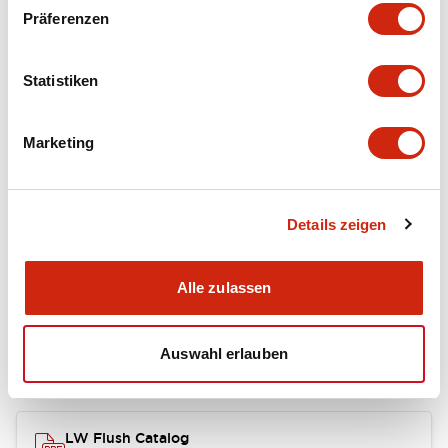
portion)
Präferenzen
Environmental Specifications
Statistiken
Mechanical Specifications
Marketing
Mounting and Installation Specifications
Details zeigen
Dokumente und Dateien
Alle zulassen
Auswahl erlauben
Kataloge & Broschüren
Genehmigungen & Standards
LW Flush Catalog