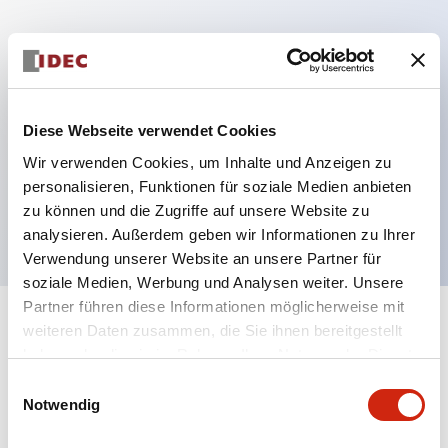
Hauptmerkmale
Mehrfachbefestigung möglich
Diese Webseite verwendet Cookies
Der schlüsselsichere Selektorschalter verwendet
Wir verwenden Cookies, um Inhalte und Anzeigen zu
eine hochsichere Stiftzuhaltungsstruktur
personalisieren, Funktionen für soziale Medien anbieten
Schutzart IP65 (IEC60529)
zu können und die Zugriffe auf unsere Website zu
analysieren. Außerdem geben wir Informationen zu Ihrer
Verwendung unserer Website an unsere Partner für
soziale Medien, Werbung und Analysen weiter. Unsere
Partner führen diese Informationen möglicherweise mit
+
weiteren Daten zusammen, die Sie ihnen bereitgestellt
Spezifikationen
Alle erweitern
haben oder die sie im Rahmen Ihrer Nutzung der Dienste
gesammelt haben.
Aesthetic Specifications
Einwilligungsauswahl
Notwendig
Electrical Specifications (rated illuminated