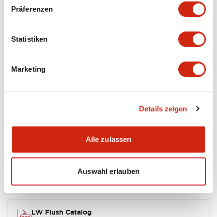
portion)
Präferenzen
Environmental Specifications
Statistiken
Mechanical Specifications
Marketing
Mounting and Installation Specifications
Details zeigen
Dokumente und Dateien
Alle zulassen
Auswahl erlauben
Kataloge & Broschüren
CAD-Dateien
Genehmigungen & S
LW Flush Catalog