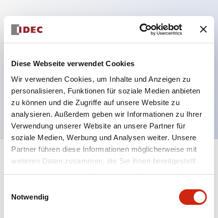
Hauptmerkmale
Mehrfachbefestigung möglich
Diese Webseite verwendet Cookies
Der schlüsselsichere Selektorschalter verwendet
Wir verwenden Cookies, um Inhalte und Anzeigen zu
eine hochsichere Stiftzuhaltungsstruktur
personalisieren, Funktionen für soziale Medien anbieten
Schutzart IP65 (IEC60529)
zu können und die Zugriffe auf unsere Website zu
analysieren. Außerdem geben wir Informationen zu Ihrer
Verwendung unserer Website an unsere Partner für
soziale Medien, Werbung und Analysen weiter. Unsere
Partner führen diese Informationen möglicherweise mit
+
weiteren Daten zusammen, die Sie ihnen bereitgestellt
Spezifikationen
Alle erweitern
haben oder die sie im Rahmen Ihrer Nutzung der Dienste
gesammelt haben.
Aesthetic Specifications
Einwilligungsauswahl
Notwendig
Electrical Specifications (rated illuminated