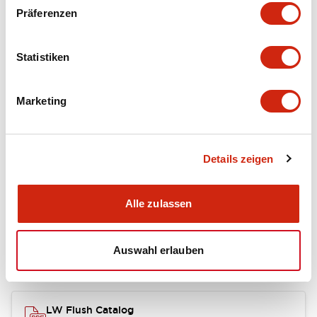
portion)
Präferenzen
Environmental Specifications
Statistiken
Mechanical Specifications
Marketing
Mounting and Installation Specifications
Details zeigen
Dokumente und Dateien
Alle zulassen
Auswahl erlauben
Kataloge & Broschüren
Genehmigungen & Standards
LW Flush Catalog