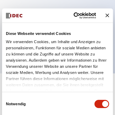
Hauptmerkmale
Mehrfachbefestigung möglich
Diese Webseite verwendet Cookies
Der schlüsselsichere Selektorschalter verwendet
Wir verwenden Cookies, um Inhalte und Anzeigen zu
eine hochsichere Stiftzuhaltungsstruktur
personalisieren, Funktionen für soziale Medien anbieten
Schutzart IP65 (IEC60529)
zu können und die Zugriffe auf unsere Website zu
analysieren. Außerdem geben wir Informationen zu Ihrer
Verwendung unserer Website an unsere Partner für
soziale Medien, Werbung und Analysen weiter. Unsere
Partner führen diese Informationen möglicherweise mit
+
weiteren Daten zusammen, die Sie ihnen bereitgestellt
Spezifikationen
Alle erweitern
haben oder die sie im Rahmen Ihrer Nutzung der Dienste
gesammelt haben.
Aesthetic Specifications
Einwilligungsauswahl
Notwendig
Electrical Specifications (rated illuminated