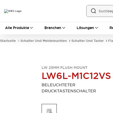
Alle Produkte
Alle Produkte
Branchen
Lösungen
R
Automatisierung
Bedienerschnittstellen
Startseite
Schalter Und Meldeleuchten
Schalter Und Taster
Fl
Industrie-Ethernet-Geräte
Speicherprogrammierbare Steuerung (SPS)
Entdecken Sie alles
Sensoren
Automatische Identifizierung
LW 25MM FLUSH MOUNT
LW6L-M1C12VS
Sensoren/Erfassung
Entdecken Sie alles
Industriekomponenten
BELEUCHTETER
LED-Meldeleuchten
Leitungsschutzgeräte
DRUCKTASTENSCHALTER
Relais und Zeitrelais
Stromversorgungen
Verbindungsgeräte
Entdecken Sie alles
Mobilitätslösungen
Motorunterstützung