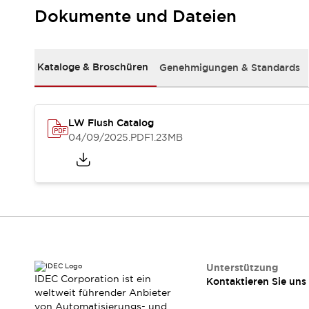
RFID-Authentifizierung
Dokumente und Dateien
Sicherheitslösungen
IDEC-Sicherheitskonzept
Kollaborative Sicherheit (Sicherheit 2.0)
Kataloge & Broschüren
Genehmigungen & Standards
Sicherheitsrelevante Gesetze und Normen
Sicherheitsausrüstung-Kurs
Entdecken Sie alles
Entdecken Sie alles
LW Flush Catalog
Ressourcen
04/09/2025
.PDF
1.23MB
CAD Files
Standardgeprüfte Produkte
Literatur
Webinar
Presse
Videothek
Software-Updates
Konformitätsdokumente
Schwachstellenberichte
Auswahlwerkzeuge
Unterstützung
IDEC Corporation ist ein
Kontaktieren Sie uns
Was ist neu
weltweit führender Anbieter
Blog
von Automatisierungs- und