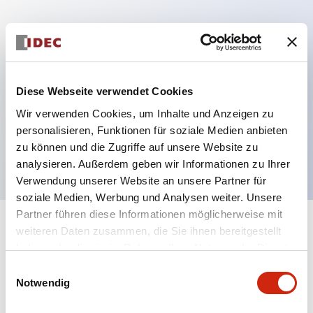
Hauptmerkmale
Mehrfachbefestigung möglich
Diese Webseite verwendet Cookies
Der schlüsselsichere Selektorschalter verwendet
Wir verwenden Cookies, um Inhalte und Anzeigen zu
eine hochsichere Stiftzuhaltungsstruktur
personalisieren, Funktionen für soziale Medien anbieten
Schutzart IP65 (IEC60529)
zu können und die Zugriffe auf unsere Website zu
analysieren. Außerdem geben wir Informationen zu Ihrer
Verwendung unserer Website an unsere Partner für
soziale Medien, Werbung und Analysen weiter. Unsere
Partner führen diese Informationen möglicherweise mit
+
weiteren Daten zusammen, die Sie ihnen bereitgestellt
Spezifikationen
Alle erweitern
haben oder die sie im Rahmen Ihrer Nutzung der Dienste
gesammelt haben.
Aesthetic Specifications
Einwilligungsauswahl
Notwendig
Electrical Specifications (rated illuminated