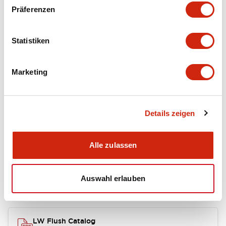
portion)
Präferenzen
Environmental Specifications
Statistiken
Mechanical Specifications
Marketing
Mounting and Installation Specifications
Details zeigen
Dokumente und Dateien
Alle zulassen
Auswahl erlauben
Kataloge & Broschüren
Genehmigungen & Standards
LW Flush Catalog