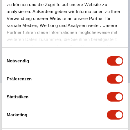
zu können und die Zugriffe auf unsere Website zu
analysieren. Außerdem geben wir Informationen zu Ihrer
Verwendung unserer Website an unsere Partner für
Hauptmerkmale
soziale Medien, Werbung und Analysen weiter. Unsere
Partner führen diese Informationen möglicherweise mit
Mehrfachbefestigung möglich
weiteren Daten zusammen, die Sie ihnen bereitgestellt
Der schlüsselsichere Selektorschalter verwendet
haben oder die sie im Rahmen Ihrer Nutzung der Dienste
eine hochsichere Stiftzuhaltungsstruktur
gesammelt haben.
Einwilligungsauswahl
Notwendig
Schutzart IP65 (IEC60529)
Präferenzen
Statistiken
Dokumente und Dateien
Marketing
Kataloge & Broschüren
Genehmigungen & Standards