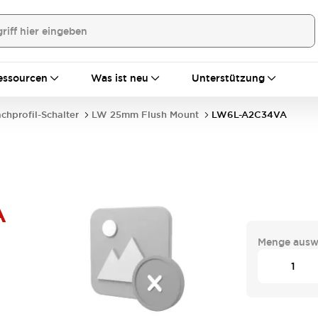
essourcen
Was ist neu
Unterstützung
achprofil-Schalter
LW 25mm Flush Mount
LW6L-A2C34VA
A
Menge ausw