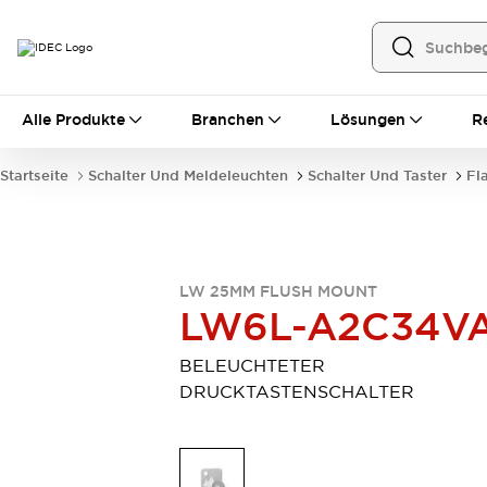
Alle Produkte
Alle Produkte
Branchen
Lösungen
R
Automatisierung
Bedienerschnittstellen
Startseite
Schalter Und Meldeleuchten
Schalter Und Taster
Fl
Industrie-Ethernet-Geräte
Speicherprogrammierbare Steuerung (SPS)
Entdecken Sie alles
Sensoren
Automatische Identifizierung
LW 25MM FLUSH MOUNT
LW6L-A2C34V
Sensoren/Erfassung
Entdecken Sie alles
Industriekomponenten
BELEUCHTETER
LED-Meldeleuchten
Leitungsschutzgeräte
DRUCKTASTENSCHALTER
Relais und Zeitrelais
Stromversorgungen
Verbindungsgeräte
Entdecken Sie alles
Mobilitätslösungen
Motorunterstützung