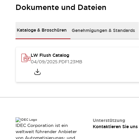
RFID-Authentifizierung
Dokumente und Dateien
Sicherheitslösungen
IDEC-Sicherheitskonzept
Kollaborative Sicherheit (Sicherheit 2.0)
Kataloge & Broschüren
Genehmigungen & Standards
Sicherheitsrelevante Gesetze und Normen
Sicherheitsausrüstung-Kurs
Entdecken Sie alles
Entdecken Sie alles
LW Flush Catalog
Ressourcen
04/09/2025
.PDF
1.23MB
CAD Files
Standardgeprüfte Produkte
Literatur
Webinar
Presse
Videothek
Software-Updates
Konformitätsdokumente
Schwachstellenberichte
Auswahlwerkzeuge
Unterstützung
IDEC Corporation ist ein
Kontaktieren Sie uns
Was ist neu
weltweit führender Anbieter
Blog
von Automatisierungs- und