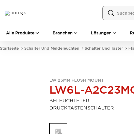
Alle Produkte
Alle Produkte
Branchen
Lösungen
R
Automatisierung
Bedienerschnittstellen
Startseite
Schalter Und Meldeleuchten
Schalter Und Taster
Fl
Industrie-Ethernet-Geräte
Speicherprogrammierbare Steuerung (SPS)
Entdecken Sie alles
Sensoren
Automatische Identifizierung
LW 25MM FLUSH MOUNT
LW6L-A2C23M
Sensoren/Erfassung
Entdecken Sie alles
Industriekomponenten
BELEUCHTETER
LED-Meldeleuchten
Leitungsschutzgeräte
DRUCKTASTENSCHALTER
Relais und Zeitrelais
Stromversorgungen
Verbindungsgeräte
Entdecken Sie alles
Mobilitätslösungen
Motorunterstützung