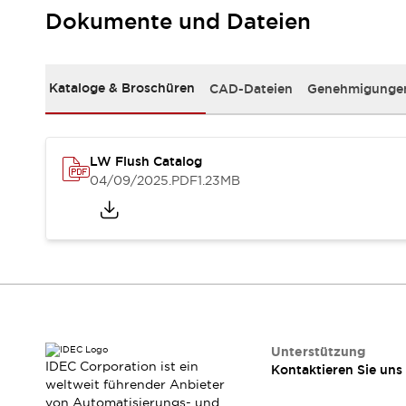
RFID-Authentifizierung
Dokumente und Dateien
Sicherheitslösungen
IDEC-Sicherheitskonzept
Kollaborative Sicherheit (Sicherheit 2.0)
Kataloge & Broschüren
CAD-Dateien
Genehmigungen
Sicherheitsrelevante Gesetze und Normen
Sicherheitsausrüstung-Kurs
Entdecken Sie alles
Entdecken Sie alles
LW Flush Catalog
Ressourcen
04/09/2025
.PDF
1.23MB
CAD Files
Standardgeprüfte Produkte
Literatur
Webinar
Presse
Videothek
Software-Updates
Konformitätsdokumente
Schwachstellenberichte
Auswahlwerkzeuge
Unterstützung
IDEC Corporation ist ein
Kontaktieren Sie uns
Was ist neu
weltweit führender Anbieter
Blog
von Automatisierungs- und