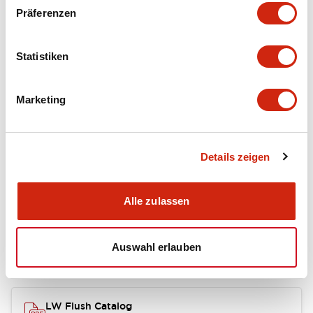
portion)
Präferenzen
Environmental Specifications
Statistiken
Mechanical Specifications
Marketing
Mounting and Installation Specifications
Details zeigen
Dokumente und Dateien
Alle zulassen
Auswahl erlauben
Kataloge & Broschüren
Genehmigungen & Standards
LW Flush Catalog