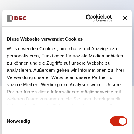
Hauptmerkmale
Mehrfachbefestigung möglich
Diese Webseite verwendet Cookies
Der schlüsselsichere Selektorschalter verwendet
Wir verwenden Cookies, um Inhalte und Anzeigen zu
eine hochsichere Stiftzuhaltungsstruktur
personalisieren, Funktionen für soziale Medien anbieten
Schutzart IP65 (IEC60529)
zu können und die Zugriffe auf unsere Website zu
analysieren. Außerdem geben wir Informationen zu Ihrer
Verwendung unserer Website an unsere Partner für
soziale Medien, Werbung und Analysen weiter. Unsere
Partner führen diese Informationen möglicherweise mit
+
weiteren Daten zusammen, die Sie ihnen bereitgestellt
Spezifikationen
Alle erweitern
haben oder die sie im Rahmen Ihrer Nutzung der Dienste
gesammelt haben.
Aesthetic Specifications
Einwilligungsauswahl
Notwendig
Electrical Specifications (rated illuminated