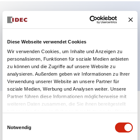
Hauptmerkmale
Mehrfachbefestigung möglich
Diese Webseite verwendet Cookies
Der schlüsselsichere Selektorschalter verwendet
Wir verwenden Cookies, um Inhalte und Anzeigen zu
eine hochsichere Stiftzuhaltungsstruktur
personalisieren, Funktionen für soziale Medien anbieten
zu können und die Zugriffe auf unsere Website zu
Schutzart IP65 (IEC60529)
analysieren. Außerdem geben wir Informationen zu Ihrer
Verwendung unserer Website an unsere Partner für
soziale Medien, Werbung und Analysen weiter. Unsere
Partner führen diese Informationen möglicherweise mit
weiteren Daten zusammen, die Sie ihnen bereitgestellt
+
Spezifikationen
Alle erweitern
haben oder die sie im Rahmen Ihrer Nutzung der Dienste
gesammelt haben.
Aesthetic Specifications
Einwilligungsauswahl
Notwendig
Electrical Specifications (rated illuminated