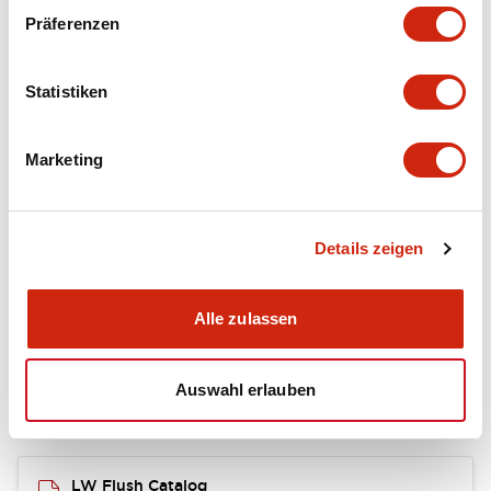
portion)
Präferenzen
Environmental Specifications
Statistiken
Mechanical Specifications
Marketing
Mounting and Installation Specifications
Details zeigen
Dokumente und Dateien
Alle zulassen
Auswahl erlauben
Kataloge & Broschüren
CAD-Dateien
Genehmigungen & S
LW Flush Catalog