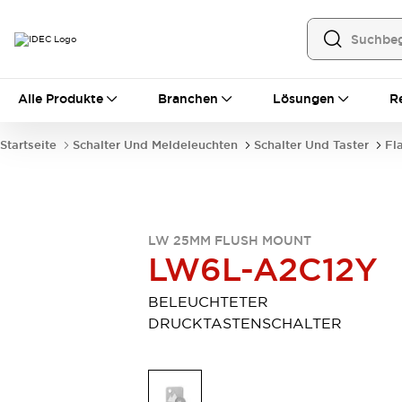
Alle Produkte
Alle Produkte
Branchen
Lösungen
R
Automatisierung
Bedienerschnittstellen
Startseite
Schalter Und Meldeleuchten
Schalter Und Taster
Fl
Industrie-Ethernet-Geräte
Speicherprogrammierbare Steuerung (SPS)
Entdecken Sie alles
Sensoren
Automatische Identifizierung
LW 25MM FLUSH MOUNT
LW6L-A2C12Y
Sensoren/Erfassung
Entdecken Sie alles
Industriekomponenten
BELEUCHTETER
LED-Meldeleuchten
Leitungsschutzgeräte
DRUCKTASTENSCHALTER
Relais und Zeitrelais
Stromversorgungen
Verbindungsgeräte
Entdecken Sie alles
Mobilitätslösungen
Motorunterstützung