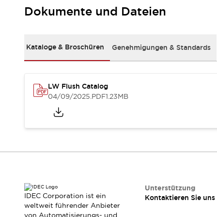
RFID-Authentifizierung
Dokumente und Dateien
Sicherheitslösungen
IDEC-Sicherheitskonzept
Kollaborative Sicherheit (Sicherheit 2.0)
Kataloge & Broschüren
Genehmigungen & Standards
Sicherheitsrelevante Gesetze und Normen
Sicherheitsausrüstung-Kurs
Entdecken Sie alles
Entdecken Sie alles
LW Flush Catalog
Ressourcen
04/09/2025
.PDF
1.23MB
CAD Files
Standardgeprüfte Produkte
Literatur
Webinar
Presse
Videothek
Software-Updates
Konformitätsdokumente
Schwachstellenberichte
Auswahlwerkzeuge
Unterstützung
IDEC Corporation ist ein
Kontaktieren Sie uns
Was ist neu
weltweit führender Anbieter
Blog
von Automatisierungs- und