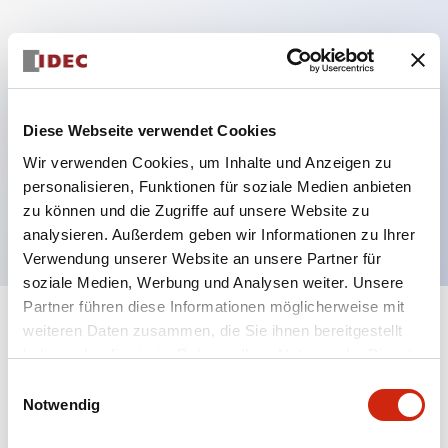
Hauptmerkmale
Mehrfachbefestigung möglich
Diese Webseite verwendet Cookies
Der schlüsselsichere Selektorschalter verwendet
Wir verwenden Cookies, um Inhalte und Anzeigen zu
eine hochsichere Stiftzuhaltungsstruktur
personalisieren, Funktionen für soziale Medien anbieten
Schutzart IP65 (IEC60529)
zu können und die Zugriffe auf unsere Website zu
analysieren. Außerdem geben wir Informationen zu Ihrer
Verwendung unserer Website an unsere Partner für
soziale Medien, Werbung und Analysen weiter. Unsere
Partner führen diese Informationen möglicherweise mit
+
weiteren Daten zusammen, die Sie ihnen bereitgestellt
Spezifikationen
Alle erweitern
haben oder die sie im Rahmen Ihrer Nutzung der Dienste
gesammelt haben.
Aesthetic Specifications
Einwilligungsauswahl
Notwendig
Electrical Specifications (rated illuminated