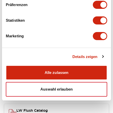
portion)
Präferenzen
Environmental Specifications
Statistiken
Mechanical Specifications
Marketing
Mounting and Installation Specifications
Details zeigen
Dokumente und Dateien
Alle zulassen
Auswahl erlauben
Kataloge & Broschüren
CAD-Dateien
Genehmigungen & S
LW Flush Catalog