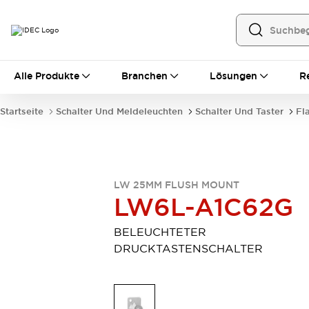
Alle Produkte
Alle Produkte
Branchen
Lösungen
R
Automatisierung
Bedienerschnittstellen
Startseite
Schalter Und Meldeleuchten
Schalter Und Taster
Fl
Industrie-Ethernet-Geräte
Speicherprogrammierbare Steuerung (SPS)
Entdecken Sie alles
Sensoren
Automatische Identifizierung
LW 25MM FLUSH MOUNT
LW6L-A1C62G
Sensoren/Erfassung
Entdecken Sie alles
Industriekomponenten
BELEUCHTETER
LED-Meldeleuchten
Leitungsschutzgeräte
DRUCKTASTENSCHALTER
Relais und Zeitrelais
Stromversorgungen
Verbindungsgeräte
Entdecken Sie alles
Mobilitätslösungen
Motorunterstützung