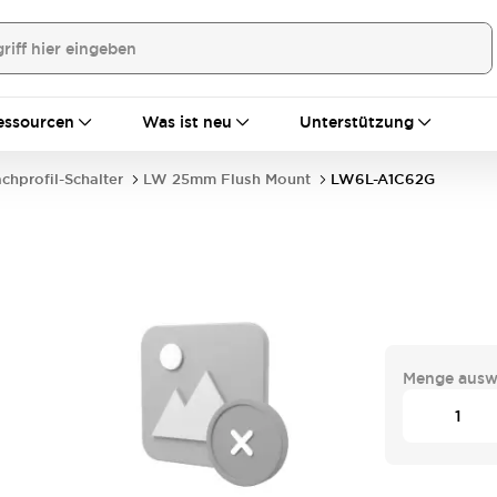
essourcen
Was ist neu
Unterstützung
achprofil-Schalter
LW 25mm Flush Mount
LW6L-A1C62G
Menge ausw