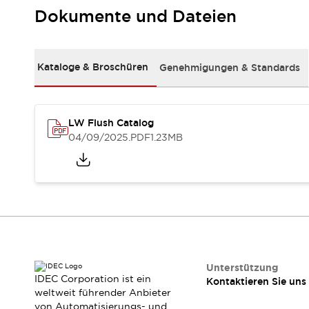
RFID-Authentifizierung
Dokumente und Dateien
Sicherheitslösungen
IDEC-Sicherheitskonzept
Kollaborative Sicherheit (Sicherheit 2.0)
Kataloge & Broschüren
Genehmigungen & Standards
Sicherheitsrelevante Gesetze und Normen
Sicherheitsausrüstung-Kurs
Entdecken Sie alles
Entdecken Sie alles
LW Flush Catalog
Ressourcen
04/09/2025
.PDF
1.23MB
CAD Files
Standardgeprüfte Produkte
Literatur
Webinar
Presse
Videothek
Software-Updates
Konformitätsdokumente
Schwachstellenberichte
Auswahlwerkzeuge
Unterstützung
IDEC Corporation ist ein
Kontaktieren Sie uns
Was ist neu
weltweit führender Anbieter
Blog
von Automatisierungs- und