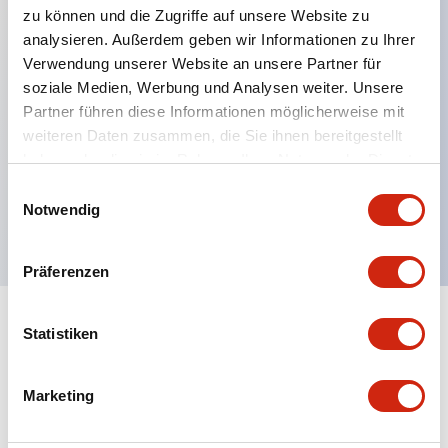
zu können und die Zugriffe auf unsere Website zu
analysieren. Außerdem geben wir Informationen zu Ihrer
Verwendung unserer Website an unsere Partner für
Hauptmerkmale
soziale Medien, Werbung und Analysen weiter. Unsere
Partner führen diese Informationen möglicherweise mit
Mehrfachbefestigung möglich
weiteren Daten zusammen, die Sie ihnen bereitgestellt
Der schlüsselsichere Selektorschalter verwendet
haben oder die sie im Rahmen Ihrer Nutzung der Dienste
eine hochsichere Stiftzuhaltungsstruktur
gesammelt haben.
Einwilligungsauswahl
Notwendig
Schutzart IP65 (IEC60529)
Präferenzen
Statistiken
Dokumente und Dateien
Marketing
Kataloge & Broschüren
Genehmigungen & Standards