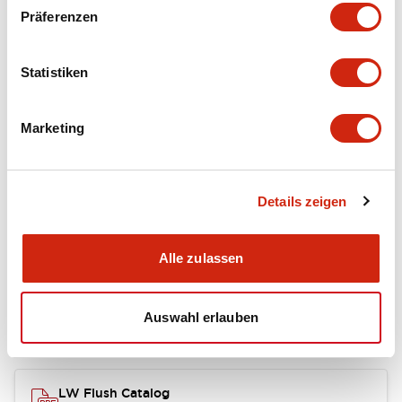
portion)
Präferenzen
Environmental Specifications
Statistiken
Mechanical Specifications
Marketing
Mounting and Installation Specifications
Details zeigen
Dokumente und Dateien
Alle zulassen
Auswahl erlauben
Kataloge & Broschüren
Genehmigungen & Standards
LW Flush Catalog