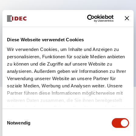
Hauptmerkmale
Mehrfachbefestigung möglich
Diese Webseite verwendet Cookies
Der schlüsselsichere Selektorschalter verwendet
Wir verwenden Cookies, um Inhalte und Anzeigen zu
eine hochsichere Stiftzuhaltungsstruktur
personalisieren, Funktionen für soziale Medien anbieten
Schutzart IP65 (IEC60529)
zu können und die Zugriffe auf unsere Website zu
analysieren. Außerdem geben wir Informationen zu Ihrer
Verwendung unserer Website an unsere Partner für
soziale Medien, Werbung und Analysen weiter. Unsere
Partner führen diese Informationen möglicherweise mit
+
weiteren Daten zusammen, die Sie ihnen bereitgestellt
Spezifikationen
Alle erweitern
haben oder die sie im Rahmen Ihrer Nutzung der Dienste
gesammelt haben.
Aesthetic Specifications
Einwilligungsauswahl
Notwendig
Electrical Specifications (rated illuminated