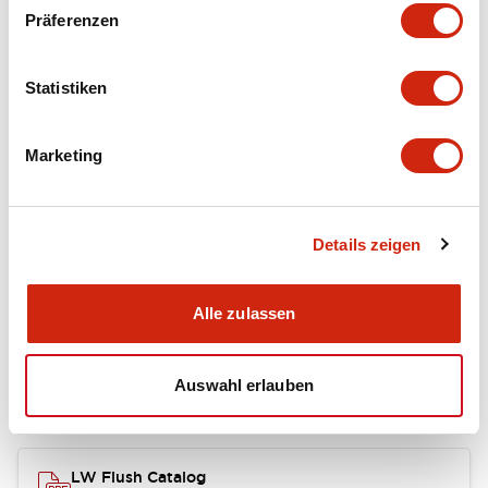
portion)
Präferenzen
Environmental Specifications
Statistiken
Mechanical Specifications
Marketing
Mounting and Installation Specifications
Details zeigen
Dokumente und Dateien
Alle zulassen
Auswahl erlauben
Kataloge & Broschüren
Genehmigungen & Standards
LW Flush Catalog