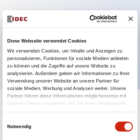
Hauptmerkmale
Mehrfachbefestigung möglich
Diese Webseite verwendet Cookies
Der schlüsselsichere Selektorschalter verwendet
Wir verwenden Cookies, um Inhalte und Anzeigen zu
eine hochsichere Stiftzuhaltungsstruktur
personalisieren, Funktionen für soziale Medien anbieten
Schutzart IP65 (IEC60529)
zu können und die Zugriffe auf unsere Website zu
analysieren. Außerdem geben wir Informationen zu Ihrer
Verwendung unserer Website an unsere Partner für
soziale Medien, Werbung und Analysen weiter. Unsere
Partner führen diese Informationen möglicherweise mit
+
weiteren Daten zusammen, die Sie ihnen bereitgestellt
Spezifikationen
Alle erweitern
haben oder die sie im Rahmen Ihrer Nutzung der Dienste
gesammelt haben.
Aesthetic Specifications
Einwilligungsauswahl
Notwendig
Electrical Specifications (rated illuminated