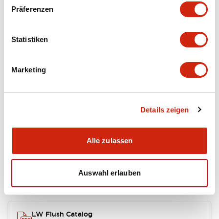
portion)
Präferenzen
Environmental Specifications
Statistiken
Mechanical Specifications
Marketing
Mounting and Installation Specifications
Details zeigen
Dokumente und Dateien
Alle zulassen
Auswahl erlauben
Kataloge & Broschüren
Genehmigungen & Standards
LW Flush Catalog