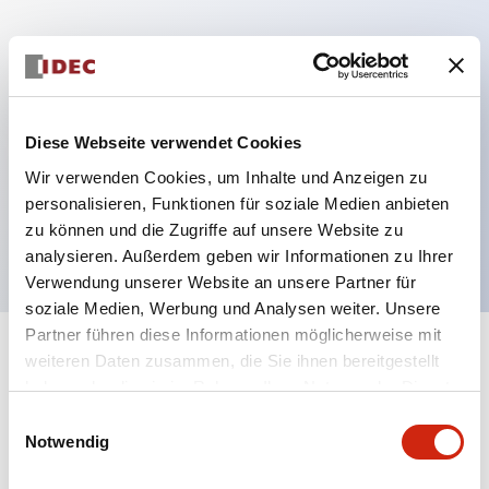
Hauptmerkmale
Mehrfachbefestigung möglich
Diese Webseite verwendet Cookies
Der schlüsselsichere Selektorschalter verwendet
Wir verwenden Cookies, um Inhalte und Anzeigen zu
eine hochsichere Stiftzuhaltungsstruktur
personalisieren, Funktionen für soziale Medien anbieten
Schutzart IP65 (IEC60529)
zu können und die Zugriffe auf unsere Website zu
analysieren. Außerdem geben wir Informationen zu Ihrer
Verwendung unserer Website an unsere Partner für
soziale Medien, Werbung und Analysen weiter. Unsere
Partner führen diese Informationen möglicherweise mit
+
weiteren Daten zusammen, die Sie ihnen bereitgestellt
Spezifikationen
Alle erweitern
haben oder die sie im Rahmen Ihrer Nutzung der Dienste
gesammelt haben.
Aesthetic Specifications
Einwilligungsauswahl
Notwendig
Electrical Specifications (rated illuminated