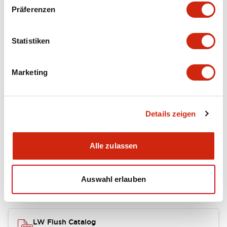
portion)
Präferenzen
Environmental Specifications
Statistiken
Mechanical Specifications
Marketing
Mounting and Installation Specifications
Details zeigen
Dokumente und Dateien
Alle zulassen
Auswahl erlauben
Kataloge & Broschüren
Genehmigungen & Standards
LW Flush Catalog