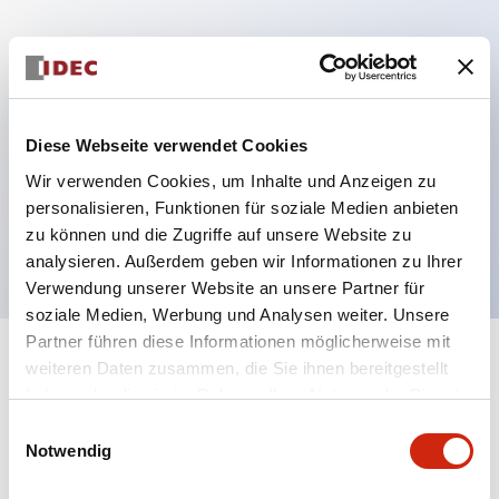
Hauptmerkmale
Mehrfachbefestigung möglich
Diese Webseite verwendet Cookies
Der schlüsselsichere Selektorschalter verwendet
Wir verwenden Cookies, um Inhalte und Anzeigen zu
eine hochsichere Stiftzuhaltungsstruktur
personalisieren, Funktionen für soziale Medien anbieten
Schutzart IP65 (IEC60529)
zu können und die Zugriffe auf unsere Website zu
analysieren. Außerdem geben wir Informationen zu Ihrer
Verwendung unserer Website an unsere Partner für
soziale Medien, Werbung und Analysen weiter. Unsere
Partner führen diese Informationen möglicherweise mit
+
weiteren Daten zusammen, die Sie ihnen bereitgestellt
Spezifikationen
Alle erweitern
haben oder die sie im Rahmen Ihrer Nutzung der Dienste
gesammelt haben.
Aesthetic Specifications
Einwilligungsauswahl
Notwendig
Electrical Specifications (rated illuminated