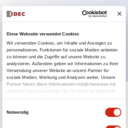
Hauptmerkmale
Diese Webseite verwendet Cookies
Mehrfachbefestigung möglich
Der schlüsselsichere Selektorschalter verwendet
Wir verwenden Cookies, um Inhalte und Anzeigen zu
personalisieren, Funktionen für soziale Medien anbieten
eine hochsichere Stiftzuhaltungsstruktur
zu können und die Zugriffe auf unsere Website zu
Schutzart IP65 (IEC60529)
analysieren. Außerdem geben wir Informationen zu Ihrer
Verwendung unserer Website an unsere Partner für
soziale Medien, Werbung und Analysen weiter. Unsere
Partner führen diese Informationen möglicherweise mit
weiteren Daten zusammen, die Sie ihnen bereitgestellt
+
Spezifikationen
Alle erweitern
haben oder die sie im Rahmen Ihrer Nutzung der Dienste
gesammelt haben.
Einwilligungsauswahl
Aesthetic Specifications
Notwendig
Environmental Specifications