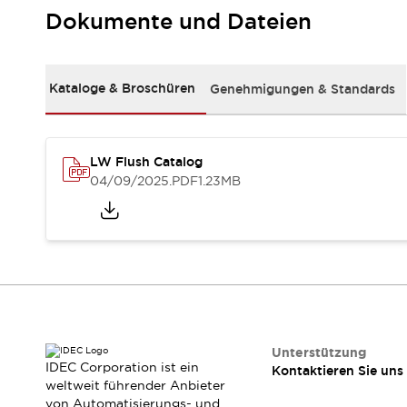
RFID-Authentifizierung
Dokumente und Dateien
Sicherheitslösungen
IDEC-Sicherheitskonzept
Kollaborative Sicherheit (Sicherheit 2.0)
Kataloge & Broschüren
Genehmigungen & Standards
Sicherheitsrelevante Gesetze und Normen
Sicherheitsausrüstung-Kurs
Entdecken Sie alles
Entdecken Sie alles
LW Flush Catalog
Ressourcen
04/09/2025
.PDF
1.23MB
CAD Files
Standardgeprüfte Produkte
Literatur
Webinar
Presse
Videothek
Software-Updates
Konformitätsdokumente
Schwachstellenberichte
Auswahlwerkzeuge
Unterstützung
IDEC Corporation ist ein
Kontaktieren Sie uns
Was ist neu
weltweit führender Anbieter
Blog
von Automatisierungs- und