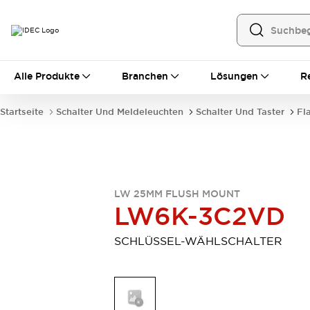
Alle Produkte
Alle Produkte
Branchen
Lösungen
R
Automatisierung
Bedienerschnittstellen
Startseite
Schalter Und Meldeleuchten
Schalter Und Taster
Fl
Industrie-Ethernet-Geräte
Speicherprogrammierbare Steuerung (SPS)
Entdecken Sie alles
Sensoren
Automatische Identifizierung
LW 25MM FLUSH MOUNT
Sensoren/Erfassung
Entdecken Sie alles
LW6K-3C2VD
Industriekomponenten
LED-Meldeleuchten
Leitungsschutzgeräte
SCHLÜSSEL-WÄHLSCHALTER
Relais und Zeitrelais
Stromversorgungen
Verbindungsgeräte
Entdecken Sie alles
Mobilitätslösungen
Motorunterstützung