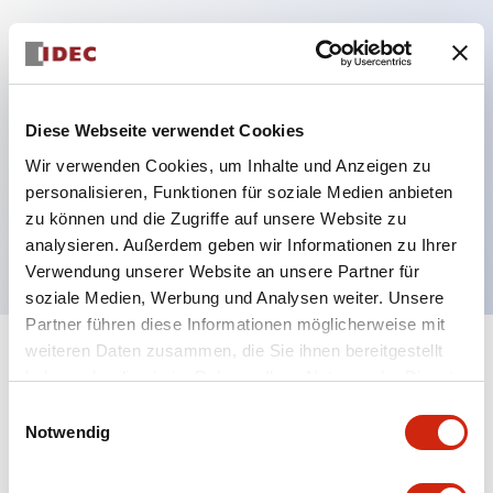
Hauptmerkmale
Diese Webseite verwendet Cookies
Mehrfachbefestigung möglich
Der schlüsselsichere Selektorschalter verwendet
Wir verwenden Cookies, um Inhalte und Anzeigen zu
personalisieren, Funktionen für soziale Medien anbieten
eine hochsichere Stiftzuhaltungsstruktur
zu können und die Zugriffe auf unsere Website zu
Schutzart IP65 (IEC60529)
analysieren. Außerdem geben wir Informationen zu Ihrer
Verwendung unserer Website an unsere Partner für
soziale Medien, Werbung und Analysen weiter. Unsere
Partner führen diese Informationen möglicherweise mit
weiteren Daten zusammen, die Sie ihnen bereitgestellt
+
Spezifikationen
Alle erweitern
haben oder die sie im Rahmen Ihrer Nutzung der Dienste
gesammelt haben.
Einwilligungsauswahl
Aesthetic Specifications
Notwendig
Environmental Specifications