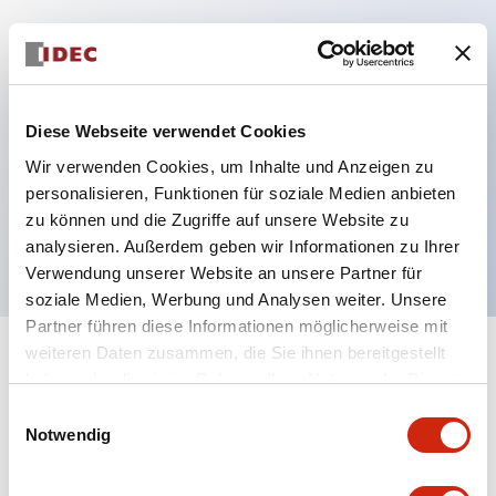
Hauptmerkmale
Diese Webseite verwendet Cookies
Mehrfachbefestigung möglich
Der schlüsselsichere Selektorschalter verwendet
Wir verwenden Cookies, um Inhalte und Anzeigen zu
personalisieren, Funktionen für soziale Medien anbieten
eine hochsichere Stiftzuhaltungsstruktur
zu können und die Zugriffe auf unsere Website zu
Schutzart IP65 (IEC60529)
analysieren. Außerdem geben wir Informationen zu Ihrer
Verwendung unserer Website an unsere Partner für
soziale Medien, Werbung und Analysen weiter. Unsere
Partner führen diese Informationen möglicherweise mit
weiteren Daten zusammen, die Sie ihnen bereitgestellt
+
Spezifikationen
Alle erweitern
haben oder die sie im Rahmen Ihrer Nutzung der Dienste
gesammelt haben.
Einwilligungsauswahl
Aesthetic Specifications
Notwendig
Environmental Specifications