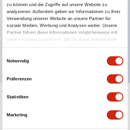
zu können und die Zugriffe auf unsere Website zu
analysieren. Außerdem geben wir Informationen zu Ihrer
Verwendung unserer Website an unsere Partner für
Hauptmerkmale
soziale Medien, Werbung und Analysen weiter. Unsere
Partner führen diese Informationen möglicherweise mit
Mehrfachbefestigung möglich
weiteren Daten zusammen, die Sie ihnen bereitgestellt
Der schlüsselsichere Selektorschalter verwendet
haben oder die sie im Rahmen Ihrer Nutzung der Dienste
eine hochsichere Stiftzuhaltungsstruktur
gesammelt haben.
Einwilligungsauswahl
Notwendig
Schutzart IP65 (IEC60529)
Präferenzen
Statistiken
Dokumente und Dateien
Marketing
Kataloge & Broschüren
Genehmigungen & Standards