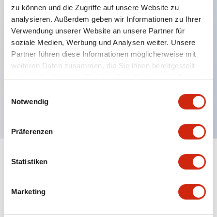
zu können und die Zugriffe auf unsere Website zu
analysieren. Außerdem geben wir Informationen zu Ihrer
Verwendung unserer Website an unsere Partner für
Hauptmerkmale
soziale Medien, Werbung und Analysen weiter. Unsere
Partner führen diese Informationen möglicherweise mit
Mehrfachbefestigung möglich
weiteren Daten zusammen, die Sie ihnen bereitgestellt
Der schlüsselsichere Selektorschalter verwendet
haben oder die sie im Rahmen Ihrer Nutzung der Dienste
eine hochsichere Stiftzuhaltungsstruktur
gesammelt haben.
Einwilligungsauswahl
Notwendig
Schutzart IP65 (IEC60529)
Präferenzen
Statistiken
Dokumente und Dateien
Marketing
Kataloge & Broschüren
Genehmigungen & Standards