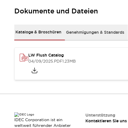
Kompakte Bestückung
Dokumente und Dateien
Rückverfolgbare Systeme
US-konforme Schalttafeln
Entdecken Sie alles
Robotik
Kataloge & Broschüren
Genehmigungen & Standards
Roboter-Sicherheitsschalter
Sicherheitssensoren für Roboter
Entdecken Sie alles
Werkzeugmaschinen
LW Flush Catalog
Intelligente Sicherheitsschalter
04/09/2025
.PDF
1.23MB
Intelligente Schaltnetzteile
Kompakte Ausrüstung
3-Positions-Zustimmungsschalter
Konstruktion intelligenter Werkzeugmaschinen
Entdecken Sie alles
Entdecken Sie alles
Lösungen
AGVs/AMRs
Ergonomie und Sicherheit
Unterstützung
IDEC Corporation ist ein
Kontaktieren Sie uns
IIoT
Lösungen ohne Frontplatten
weltweit führender Anbieter