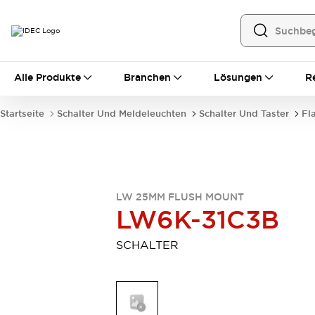
Alle Produkte
Alle Produkte
Branchen
Lösungen
R
Automatisierung
Bedienerschnittstellen
Startseite
Schalter Und Meldeleuchten
Schalter Und Taster
Fl
Industrie-Ethernet-Geräte
Speicherprogrammierbare Steuerung (SPS)
Entdecken Sie alles
Sensoren
Automatische Identifizierung
LW 25MM FLUSH MOUNT
Sensoren/Erfassung
Entdecken Sie alles
LW6K-31C3B
Industriekomponenten
LED-Meldeleuchten
Leitungsschutzgeräte
SCHALTER
Relais und Zeitrelais
Stromversorgungen
Verbindungsgeräte
Entdecken Sie alles
Mobilitätslösungen
Motorunterstützung