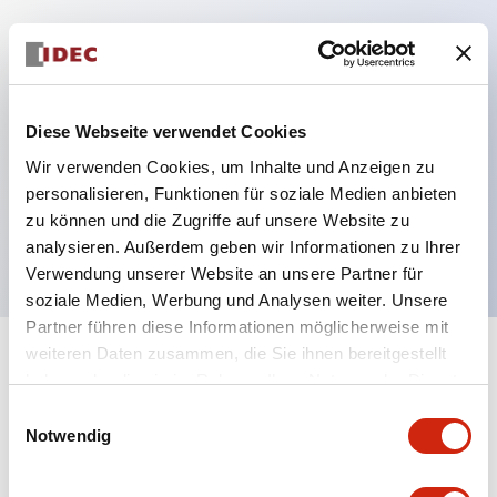
Hauptmerkmale
Diese Webseite verwendet Cookies
Mehrfachbefestigung möglich
Der schlüsselsichere Selektorschalter verwendet
Wir verwenden Cookies, um Inhalte und Anzeigen zu
personalisieren, Funktionen für soziale Medien anbieten
eine hochsichere Stiftzuhaltungsstruktur
zu können und die Zugriffe auf unsere Website zu
Schutzart IP65 (IEC60529)
analysieren. Außerdem geben wir Informationen zu Ihrer
Verwendung unserer Website an unsere Partner für
soziale Medien, Werbung und Analysen weiter. Unsere
Partner führen diese Informationen möglicherweise mit
weiteren Daten zusammen, die Sie ihnen bereitgestellt
+
Spezifikationen
Alle erweitern
haben oder die sie im Rahmen Ihrer Nutzung der Dienste
gesammelt haben.
Einwilligungsauswahl
Aesthetic Specifications
Notwendig
Environmental Specifications