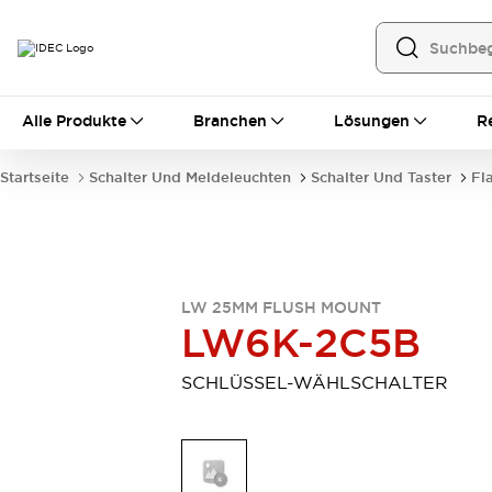
Alle Produkte
Alle Produkte
Branchen
Lösungen
R
Automatisierung
Bedienerschnittstellen
Startseite
Schalter Und Meldeleuchten
Schalter Und Taster
Fl
Industrie-Ethernet-Geräte
Speicherprogrammierbare Steuerung (SPS)
Entdecken Sie alles
Sensoren
Automatische Identifizierung
LW 25MM FLUSH MOUNT
Sensoren/Erfassung
Entdecken Sie alles
LW6K-2C5B
Industriekomponenten
LED-Meldeleuchten
Leitungsschutzgeräte
SCHLÜSSEL-WÄHLSCHALTER
Relais und Zeitrelais
Stromversorgungen
Verbindungsgeräte
Entdecken Sie alles
Mobilitätslösungen
Motorunterstützung