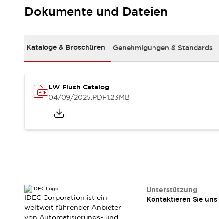
RFID-Authentifizierung
Dokumente und Dateien
Sicherheitslösungen
IDEC-Sicherheitskonzept
Kollaborative Sicherheit (Sicherheit 2.0)
Kataloge & Broschüren
Genehmigungen & Standards
Sicherheitsrelevante Gesetze und Normen
Sicherheitsausrüstung-Kurs
Entdecken Sie alles
Entdecken Sie alles
LW Flush Catalog
Ressourcen
04/09/2025
.PDF
1.23MB
CAD Files
Standardgeprüfte Produkte
Literatur
Webinar
Presse
Videothek
Software-Updates
Konformitätsdokumente
Schwachstellenberichte
Auswahlwerkzeuge
Unterstützung
IDEC Corporation ist ein
Kontaktieren Sie uns
Was ist neu
weltweit führender Anbieter
Blog
von Automatisierungs- und