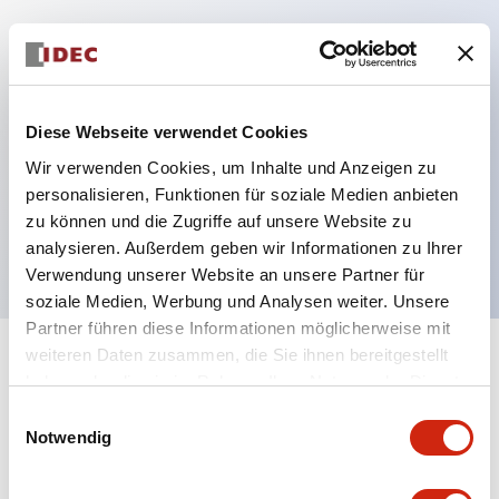
Hauptmerkmale
Diese Webseite verwendet Cookies
Mehrfachbefestigung möglich
Der schlüsselsichere Selektorschalter verwendet
Wir verwenden Cookies, um Inhalte und Anzeigen zu
personalisieren, Funktionen für soziale Medien anbieten
eine hochsichere Stiftzuhaltungsstruktur
zu können und die Zugriffe auf unsere Website zu
Schutzart IP65 (IEC60529)
analysieren. Außerdem geben wir Informationen zu Ihrer
Verwendung unserer Website an unsere Partner für
soziale Medien, Werbung und Analysen weiter. Unsere
Partner führen diese Informationen möglicherweise mit
weiteren Daten zusammen, die Sie ihnen bereitgestellt
+
Spezifikationen
Alle erweitern
haben oder die sie im Rahmen Ihrer Nutzung der Dienste
gesammelt haben.
Einwilligungsauswahl
Aesthetic Specifications
Notwendig
Environmental Specifications