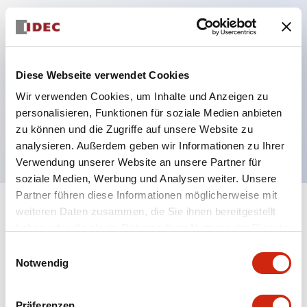
Hauptmerkmale
Mehrfachbefestigung möglich
Diese Webseite verwendet Cookies
Der schlüsselsichere Selektorschalter verwendet
Wir verwenden Cookies, um Inhalte und Anzeigen zu
eine hochsichere Stiftzuhaltungsstruktur
personalisieren, Funktionen für soziale Medien anbieten
zu können und die Zugriffe auf unsere Website zu
Schutzart IP65 (IEC60529)
analysieren. Außerdem geben wir Informationen zu Ihrer
Verwendung unserer Website an unsere Partner für
soziale Medien, Werbung und Analysen weiter. Unsere
Partner führen diese Informationen möglicherweise mit
weiteren Daten zusammen, die Sie ihnen bereitgestellt
+
Spezifikationen
Alle erweitern
haben oder die sie im Rahmen Ihrer Nutzung der Dienste
gesammelt haben.
Aesthetic Specifications
Einwilligungsauswahl
Notwendig
Environmental Specifications
Präferenzen