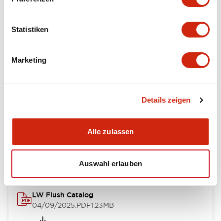
Functional Specifications
Statistiken
Mechanical Specifications
Marketing
Mounting and Installation Specifications
Details zeigen
Dokumente und Dateien
Alle zulassen
Kataloge & Broschüren
Genehmigungen & Standards
Auswahl erlauben
LW Flush Catalog
04/09/2025
.PDF
1.23MB