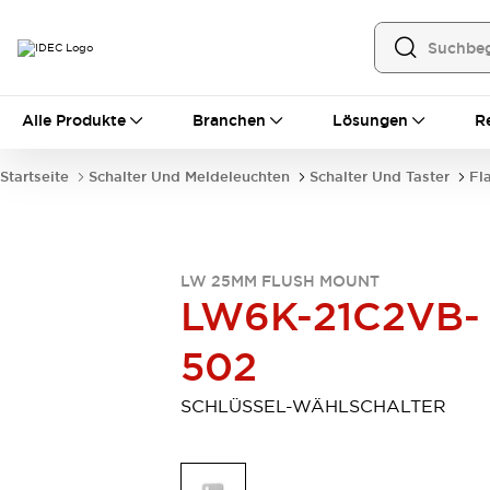
Alle Produkte
Alle Produkte
Branchen
Lösungen
R
Automatisierung
Bedienerschnittstellen
Startseite
Schalter Und Meldeleuchten
Schalter Und Taster
Fl
Industrie-Ethernet-Geräte
Speicherprogrammierbare Steuerung (SPS)
Entdecken Sie alles
Sensoren
LW 25MM FLUSH MOUNT
Automatische Identifizierung
LW6K-21C2VB-
Sensoren/Erfassung
Entdecken Sie alles
Industriekomponenten
502
LED-Meldeleuchten
Leitungsschutzgeräte
Relais und Zeitrelais
Stromversorgungen
SCHLÜSSEL-WÄHLSCHALTER
Verbindungsgeräte
Entdecken Sie alles
Mobilitätslösungen
Motorunterstützung