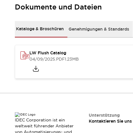
RFID-Authentifizierung
Dokumente und Dateien
Sicherheitslösungen
IDEC-Sicherheitskonzept
Kollaborative Sicherheit (Sicherheit 2.0)
Kataloge & Broschüren
Genehmigungen & Standards
Sicherheitsrelevante Gesetze und Normen
Sicherheitsausrüstung-Kurs
Entdecken Sie alles
Entdecken Sie alles
LW Flush Catalog
Ressourcen
04/09/2025
.PDF
1.23MB
CAD Files
Standardgeprüfte Produkte
Literatur
Webinar
Presse
Videothek
Software-Updates
Konformitätsdokumente
Schwachstellenberichte
Auswahlwerkzeuge
Unterstützung
IDEC Corporation ist ein
Kontaktieren Sie uns
Was ist neu
weltweit führender Anbieter
Blog
von Automatisierungs- und