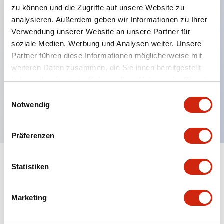
zu können und die Zugriffe auf unsere Website zu
analysieren. Außerdem geben wir Informationen zu Ihrer
Verwendung unserer Website an unsere Partner für
Hauptmerkmale
soziale Medien, Werbung und Analysen weiter. Unsere
Partner führen diese Informationen möglicherweise mit
Mehrfachbefestigung möglich
weiteren Daten zusammen, die Sie ihnen bereitgestellt
Der schlüsselsichere Selektorschalter verwendet
haben oder die sie im Rahmen Ihrer Nutzung der Dienste
eine hochsichere Stiftzuhaltungsstruktur
gesammelt haben.
Einwilligungsauswahl
Notwendig
Schutzart IP65 (IEC60529)
Präferenzen
Statistiken
Dokumente und Dateien
Marketing
Kataloge & Broschüren
Genehmigungen & Standards