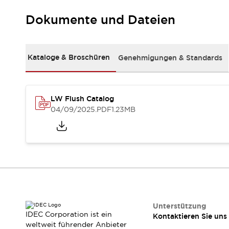
Kompakte Bestückung
Dokumente und Dateien
Rückverfolgbare Systeme
US-konforme Schalttafeln
Entdecken Sie alles
Robotik
Kataloge & Broschüren
Genehmigungen & Standards
Roboter-Sicherheitsschalter
Sicherheitssensoren für Roboter
Entdecken Sie alles
Werkzeugmaschinen
LW Flush Catalog
Intelligente Sicherheitsschalter
04/09/2025
.PDF
1.23MB
Intelligente Schaltnetzteile
Kompakte Ausrüstung
3-Positions-Zustimmungsschalter
Konstruktion intelligenter Werkzeugmaschinen
Entdecken Sie alles
Entdecken Sie alles
Lösungen
AGVs/AMRs
Ergonomie und Sicherheit
Unterstützung
IDEC Corporation ist ein
Kontaktieren Sie uns
IIoT
Lösungen ohne Frontplatten
weltweit führender Anbieter