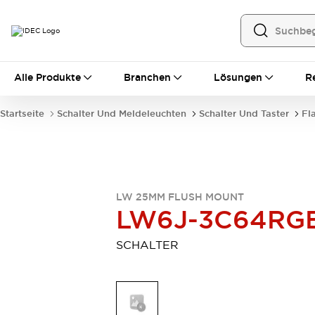
Alle Produkte
Alle Produkte
Branchen
Lösungen
R
Automatisierung
Bedienerschnittstellen
Startseite
Schalter Und Meldeleuchten
Schalter Und Taster
Fl
Industrie-Ethernet-Geräte
Speicherprogrammierbare Steuerung (SPS)
Entdecken Sie alles
Sensoren
Automatische Identifizierung
LW 25MM FLUSH MOUNT
Sensoren/Erfassung
Entdecken Sie alles
LW6J-3C64RG
Industriekomponenten
LED-Meldeleuchten
Leitungsschutzgeräte
SCHALTER
Relais und Zeitrelais
Stromversorgungen
Verbindungsgeräte
Entdecken Sie alles
Mobilitätslösungen
Motorunterstützung