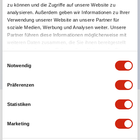
zu können und die Zugriffe auf unsere Website zu
analysieren. Außerdem geben wir Informationen zu Ihrer
Verwendung unserer Website an unsere Partner für
Hauptmerkmale
soziale Medien, Werbung und Analysen weiter. Unsere
Partner führen diese Informationen möglicherweise mit
Mehrfachbefestigung möglich
weiteren Daten zusammen, die Sie ihnen bereitgestellt
Der schlüsselsichere Selektorschalter verwendet
haben oder die sie im Rahmen Ihrer Nutzung der Dienste
eine hochsichere Stiftzuhaltungsstruktur
gesammelt haben.
Einwilligungsauswahl
Notwendig
Schutzart IP65 (IEC60529)
Präferenzen
Statistiken
Dokumente und Dateien
Marketing
Kataloge & Broschüren
Genehmigungen & Standards