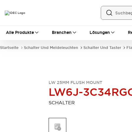
Alle Produkte
Alle Produkte
Branchen
Lösungen
R
Automatisierung
Bedienerschnittstellen
Startseite
Schalter Und Meldeleuchten
Schalter Und Taster
Fl
Industrie-Ethernet-Geräte
Speicherprogrammierbare Steuerung (SPS)
Entdecken Sie alles
Sensoren
Automatische Identifizierung
LW 25MM FLUSH MOUNT
Sensoren/Erfassung
Entdecken Sie alles
LW6J-3C34RG
Industriekomponenten
LED-Meldeleuchten
Leitungsschutzgeräte
SCHALTER
Relais und Zeitrelais
Stromversorgungen
Verbindungsgeräte
Entdecken Sie alles
Mobilitätslösungen
Motorunterstützung