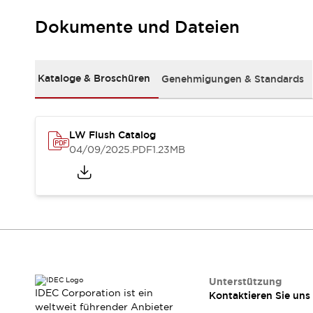
Kompakte Bestückung
Dokumente und Dateien
Rückverfolgbare Systeme
US-konforme Schalttafeln
Entdecken Sie alles
Robotik
Kataloge & Broschüren
Genehmigungen & Standards
Roboter-Sicherheitsschalter
Sicherheitssensoren für Roboter
Entdecken Sie alles
Werkzeugmaschinen
LW Flush Catalog
Intelligente Sicherheitsschalter
04/09/2025
.PDF
1.23MB
Intelligente Schaltnetzteile
Kompakte Ausrüstung
3-Positions-Zustimmungsschalter
Konstruktion intelligenter Werkzeugmaschinen
Entdecken Sie alles
Entdecken Sie alles
Lösungen
AGVs/AMRs
Ergonomie und Sicherheit
Unterstützung
IDEC Corporation ist ein
Kontaktieren Sie uns
IIoT
Lösungen ohne Frontplatten
weltweit führender Anbieter