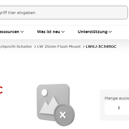
essourcen
Was ist neu
Unterstützung
achprofil-Schalter
LW 25mm Flush Mount
LW6J-3C34RGC
C
Menge ausw