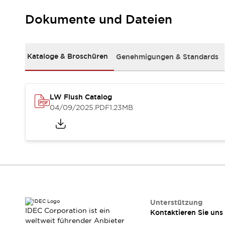
Kompakte Bestückung
Dokumente und Dateien
Rückverfolgbare Systeme
US-konforme Schalttafeln
Entdecken Sie alles
Robotik
Kataloge & Broschüren
Genehmigungen & Standards
Roboter-Sicherheitsschalter
Sicherheitssensoren für Roboter
Entdecken Sie alles
Werkzeugmaschinen
LW Flush Catalog
Intelligente Sicherheitsschalter
04/09/2025
.PDF
1.23MB
Intelligente Schaltnetzteile
Kompakte Ausrüstung
3-Positions-Zustimmungsschalter
Konstruktion intelligenter Werkzeugmaschinen
Entdecken Sie alles
Entdecken Sie alles
Lösungen
AGVs/AMRs
Ergonomie und Sicherheit
Unterstützung
IDEC Corporation ist ein
Kontaktieren Sie uns
IIoT
Lösungen ohne Frontplatten
weltweit führender Anbieter