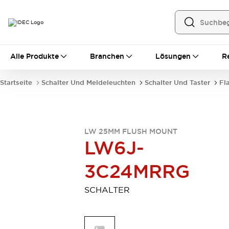
Alle Produkte
Alle Produkte
Branchen
Lösungen
R
Automatisierung
Bedienerschnittstellen
Startseite
Schalter Und Meldeleuchten
Schalter Und Taster
Fl
Industrie-Ethernet-Geräte
Speicherprogrammierbare Steuerung (SPS)
Entdecken Sie alles
Sensoren
LW 25MM FLUSH MOUNT
Automatische Identifizierung
LW6J-
Sensoren/Erfassung
Entdecken Sie alles
Industriekomponenten
3C24MRRG
LED-Meldeleuchten
Leitungsschutzgeräte
Relais und Zeitrelais
Stromversorgungen
SCHALTER
Verbindungsgeräte
Entdecken Sie alles
Mobilitätslösungen
Motorunterstützung