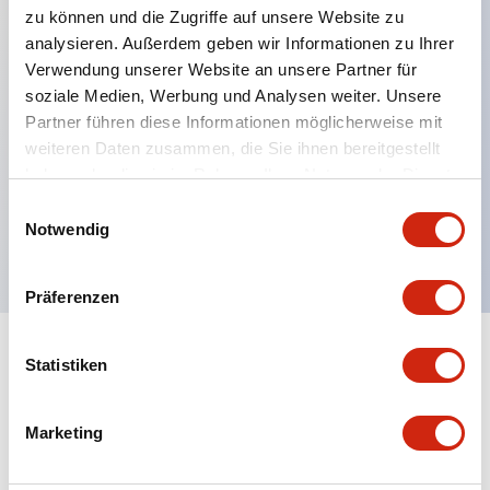
zu können und die Zugriffe auf unsere Website zu
analysieren. Außerdem geben wir Informationen zu Ihrer
Verwendung unserer Website an unsere Partner für
Hauptmerkmale
soziale Medien, Werbung und Analysen weiter. Unsere
Partner führen diese Informationen möglicherweise mit
Mehrfachbefestigung möglich
weiteren Daten zusammen, die Sie ihnen bereitgestellt
Der schlüsselsichere Selektorschalter verwendet
haben oder die sie im Rahmen Ihrer Nutzung der Dienste
eine hochsichere Stiftzuhaltungsstruktur
gesammelt haben.
Einwilligungsauswahl
Notwendig
Schutzart IP65 (IEC60529)
Präferenzen
Statistiken
Dokumente und Dateien
Marketing
Kataloge & Broschüren
Genehmigungen & Standards