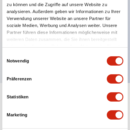
zu können und die Zugriffe auf unsere Website zu
analysieren. Außerdem geben wir Informationen zu Ihrer
Verwendung unserer Website an unsere Partner für
Hauptmerkmale
soziale Medien, Werbung und Analysen weiter. Unsere
Partner führen diese Informationen möglicherweise mit
Mehrfachbefestigung möglich
weiteren Daten zusammen, die Sie ihnen bereitgestellt
Der schlüsselsichere Selektorschalter verwendet
haben oder die sie im Rahmen Ihrer Nutzung der Dienste
eine hochsichere Stiftzuhaltungsstruktur
gesammelt haben.
Einwilligungsauswahl
Notwendig
Schutzart IP65 (IEC60529)
Präferenzen
Statistiken
Dokumente und Dateien
Marketing
Kataloge & Broschüren
Genehmigungen & Standards