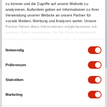
zu können und die Zugriffe auf unsere Website zu
analysieren. Außerdem geben wir Informationen zu Ihrer
Verwendung unserer Website an unsere Partner für
Hauptmerkmale
soziale Medien, Werbung und Analysen weiter. Unsere
Partner führen diese Informationen möglicherweise mit
Mehrfachbefestigung möglich
weiteren Daten zusammen, die Sie ihnen bereitgestellt
Der schlüsselsichere Selektorschalter verwendet
haben oder die sie im Rahmen Ihrer Nutzung der Dienste
eine hochsichere Stiftzuhaltungsstruktur
gesammelt haben.
Einwilligungsauswahl
Notwendig
Schutzart IP65 (IEC60529)
Präferenzen
Statistiken
Dokumente und Dateien
Marketing
Kataloge & Broschüren
Genehmigungen & Standards