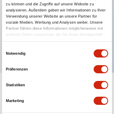
zu können und die Zugriffe auf unsere Website zu
analysieren. Außerdem geben wir Informationen zu Ihrer
Verwendung unserer Website an unsere Partner für
Hauptmerkmale
soziale Medien, Werbung und Analysen weiter. Unsere
Partner führen diese Informationen möglicherweise mit
Mehrfachbefestigung möglich
weiteren Daten zusammen, die Sie ihnen bereitgestellt
Der schlüsselsichere Selektorschalter verwendet
haben oder die sie im Rahmen Ihrer Nutzung der Dienste
eine hochsichere Stiftzuhaltungsstruktur
gesammelt haben.
Einwilligungsauswahl
Notwendig
Schutzart IP65 (IEC60529)
Präferenzen
Statistiken
Dokumente und Dateien
Marketing
Kataloge & Broschüren
Genehmigungen & Standards