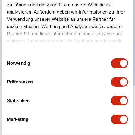
zu können und die Zugriffe auf unsere Website zu
analysieren. Außerdem geben wir Informationen zu Ihrer
Verwendung unserer Website an unsere Partner für
Hauptmerkmale
soziale Medien, Werbung und Analysen weiter. Unsere
Partner führen diese Informationen möglicherweise mit
Mehrfachbefestigung möglich
weiteren Daten zusammen, die Sie ihnen bereitgestellt
Der schlüsselsichere Selektorschalter verwendet
haben oder die sie im Rahmen Ihrer Nutzung der Dienste
eine hochsichere Stiftzuhaltungsstruktur
gesammelt haben.
Einwilligungsauswahl
Notwendig
Schutzart IP65 (IEC60529)
Präferenzen
Statistiken
Dokumente und Dateien
Marketing
Kataloge & Broschüren
Genehmigungen & Standards